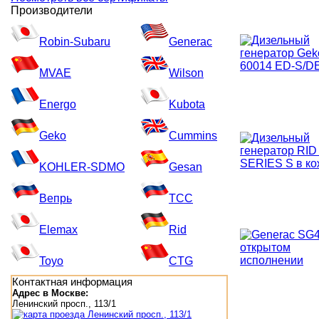
Производители
Robin-Subaru
Generac
MVAE
Wilson
Energo
Kubota
Geko
Cummins
KOHLER-SDMO
Gesan
Вепрь
ТСС
Elemax
Rid
Toyo
CTG
Контактная информация
Адрес в Москве:
Ленинский просп., 113/1