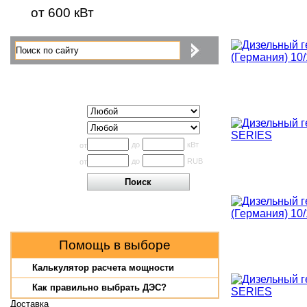
от 600 кВт
Поиск по каталогу
Исполнение
Производитель
Мощность
до
кВт
от
Цена
до
RUB
от
Помощь в выборе
Калькулятор расчета мощности
Как правильно выбрать ДЭС?
Доставка