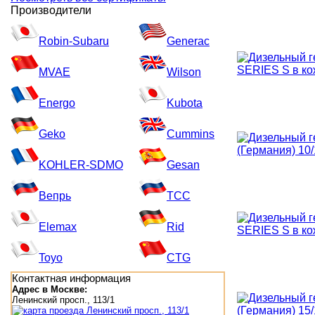
Производители
Robin-Subaru
Generac
MVAE
Wilson
Energo
Kubota
Geko
Cummins
KOHLER-SDMO
Gesan
Вепрь
ТСС
Elemax
Rid
Toyo
CTG
Контактная информация
Адрес в Москве:
Ленинский просп., 113/1