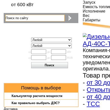
Запуск
от 600 кВт
Емкость топли
Исполнение
Вес
Габариты
Поиск по каталогу
Исполнение
Производитель
Компания-
Мощность
до
кВт
от
техническ
Цена
до
RUB
от
уведомлен
оригинала.
Товар пр
-
от 30 до
Помощь в выборе
-
Открыт
-
от 40 до
Калькулятор расчета мощности
-
ТСС
Как правильно выбрать ДЭС?
Доставка