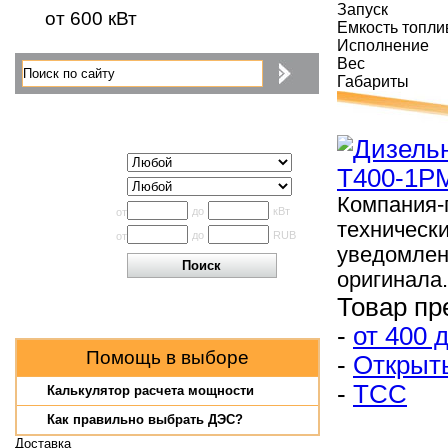
Запуск
от 600 кВт
Емкость топли
Исполнение
Вес
Габариты
Поиск по каталогу
Исполнение
Производитель
Компания-
Мощность
до
кВт
от
техническ
Цена
до
RUB
от
уведомлен
оригинала.
Товар пр
-
от 400 
Помощь в выборе
-
Открыт
-
ТСС
Калькулятор расчета мощности
Как правильно выбрать ДЭС?
Доставка