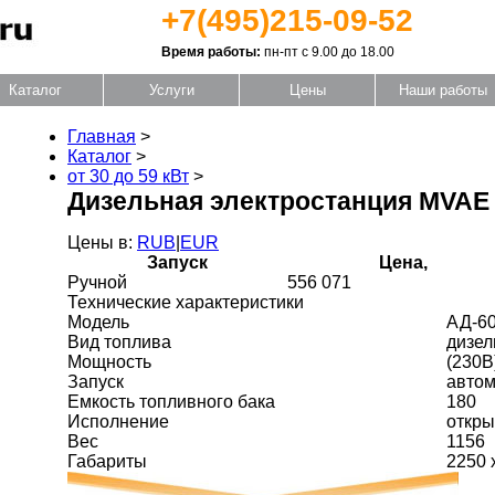
+7(495)215-09-52
Время работы:
пн-пт с 9.00 до 18.00
Каталог
Услуги
Цены
Наши работы
Главная
>
Каталог
>
от 30 до 59 кВт
>
Дизельная электростанция MVAE
Цены в:
RUB
|
EUR
Запуск
Цена,
Ручной
556 071
Технические характеристики
Модель
АД-60
Вид топлива
дизел
Мощность
(230В
Запуск
автом
Емкость топливного бака
180
Исполнение
откры
Вес
1156
Габариты
2250 