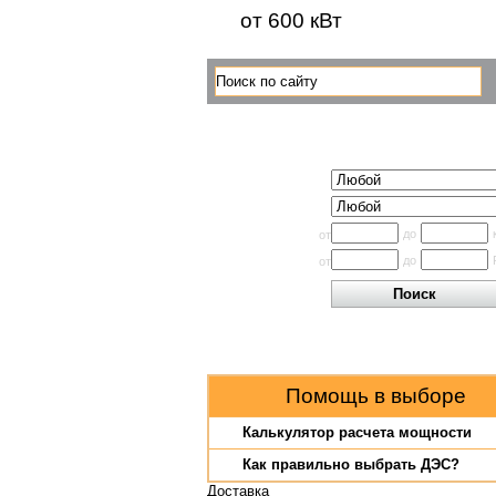
от 600 кВт
Поиск по каталогу
Исполнение
Производитель
Мощность
до
от
Цена
до
от
Помощь в выборе
Калькулятор расчета мощности
Как правильно выбрать ДЭС?
Доставка