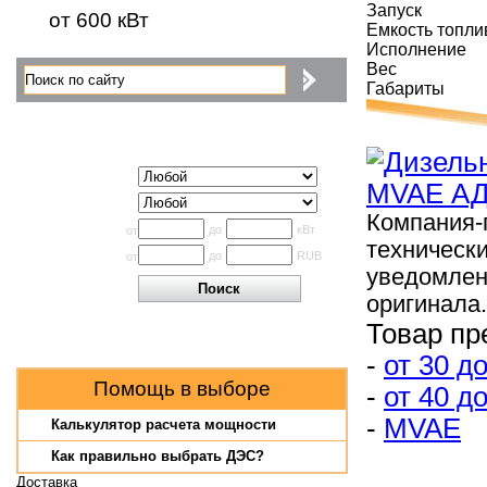
Запуск
от 600 кВт
Емкость топли
Исполнение
Вес
Габариты
Поиск по каталогу
Исполнение
Производитель
Компания-
Мощность
до
кВт
от
техническ
Цена
до
RUB
от
уведомлен
оригинала.
Товар пр
-
от 30 до
Помощь в выборе
-
от 40 до
-
MVAE
Калькулятор расчета мощности
Как правильно выбрать ДЭС?
Доставка