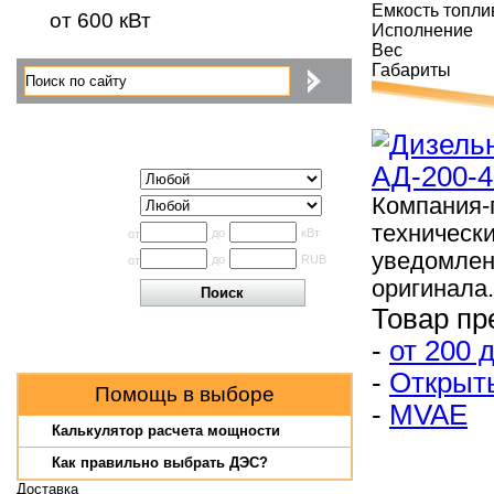
Емкость топли
от 600 кВт
Исполнение
Вес
Габариты
Поиск по каталогу
Исполнение
Компания-
Производитель
техническ
Мощность
до
кВт
от
уведомлен
Цена
до
RUB
от
оригинала.
Товар пр
-
от 200 
-
Открыт
Помощь в выборе
-
MVAE
Калькулятор расчета мощности
Как правильно выбрать ДЭС?
Доставка