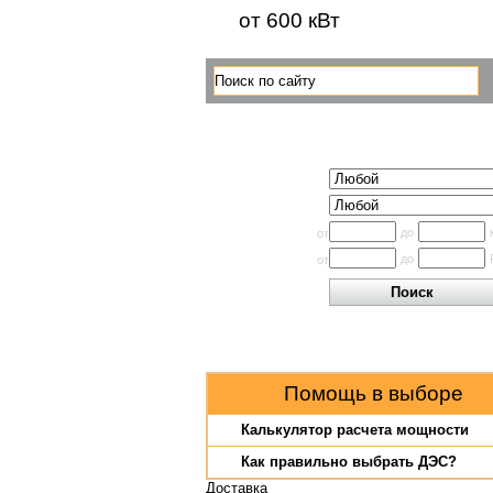
от 600 кВт
Поиск по каталогу
Исполнение
Производитель
Мощность
до
от
Цена
до
от
Помощь в выборе
Калькулятор расчета мощности
Как правильно выбрать ДЭС?
Доставка