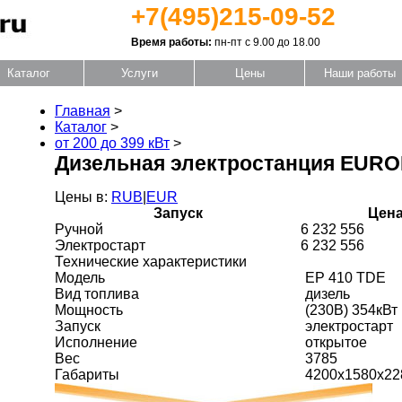
+7(495)215-09-52
Время работы:
пн-пт с 9.00 до 18.00
Каталог
Услуги
Цены
Наши работы
Главная
>
Каталог
>
от 200 до 399 кВт
>
Дизельная электростанция EUR
Цены в:
RUB
|
EUR
Запуск
Цена
Ручной
6 232 556
Электростарт
6 232 556
Технические характеристики
Модель
EP 410 TDE
Вид топлива
дизель
Мощность
(230В) 354кВт
Запуск
электростарт
Исполнение
открытое
Вес
3785
Габариты
4200x1580x22