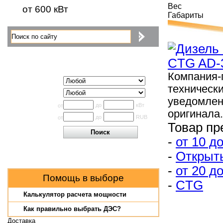
Вес
от 600 кВт
Габариты
Поиск по каталогу
Компания-
Исполнение
техническ
Производитель
уведомлен
Мощность
до
кВт
от
оригинала.
Цена
до
RUB
от
Товар пр
-
от 10 до
-
Открыт
-
от 20 до
Помощь в выборе
-
CTG
Калькулятор расчета мощности
Как правильно выбрать ДЭС?
Доставка